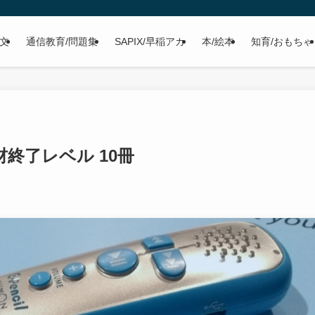
文
通信教育/問題集
SAPIX/早稲アカ
本/絵本
知育/おもちゃ
終了レベル 10冊